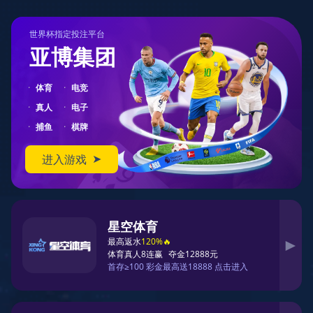
体育明星
Home
动感时刻！全民运动狂欢盛事倒计时！
动感时刻！全民运动狂欢盛事倒计时！