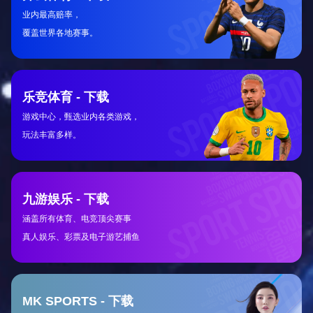
3377app
作为本次盛事的亮点之一，奖项设置也是非常丰厚的。除了
传统的金、银、铜牌，还设有各种特别奖项，如最佳团队
奖、最具风采奖、最具拼搏精神奖等。每一位参与者都有机
会赢得属于自己的荣誉和奖励。奖品丰富多样，从运动装备
到健康食品，甚至还有豪华旅游套餐，等着你来挑战和赢
取。
这次运动狂欢盛事不仅仅是一场比赛，更是一次全社会的健
康行动。希望通过这次活动，能够唤起更多人对运动的热爱
和关注，让健康生活方式深入人心。动感时刻即将到来，让
我们一起动起来，共同迎接这场全民运动的狂欢盛事！
不论你是运动达人，还是初次尝试运动的新手，欢迎你加入
这场盛大的运动狂欢。让我们一起挥洒汗水，绽放笑容，在
运动中寻找快乐，在运动中感受健康。在这个动感时刻，让