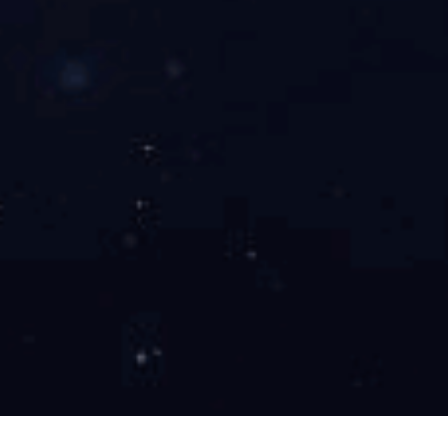
互动3377app
3377体育-权威体育赛事平台-中国官方网站 - 🧧🧧😄😄✅3377
体育,权威赛事,中国官网✅3377体育-权威体育赛事平台-中国
官方网站👑【huanchengzhonggong.com】👑是亚洲顶级权
威赛事平台,报道真实！3377体育官网提供注册登录、赛程查
询导航、官方APP下载！3377体育：权威发布,真实报道!!!