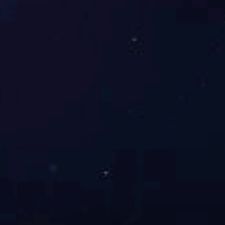
导航
介绍3377体育
体育热点
体育明星
企业服务