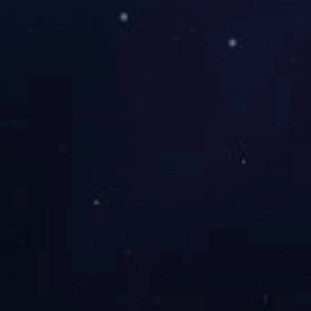
Prev Post
发表评论
内容