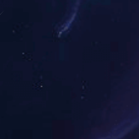
心理学研究表明，当个体面对挑战时，大脑会
的潜力，产生更多的动力。通过这种机制，挑
展。因此，适当地走出舒适区，迎接体育游戏
能力的极大提升。
2、团队合作与挑战的协同效应
体育游戏中的挑战常常不仅仅是个人的任务，
舒适区的过程中，团队合作能够带来协同效应
这种协同合作不仅仅体现在技能层面，还体现