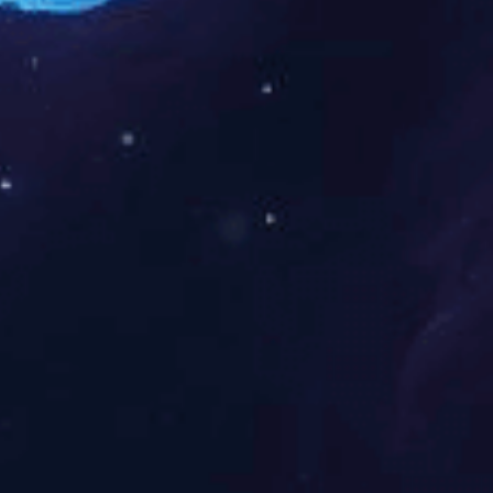
每一次的失败，都是对自身局限性的直接体现
法。例如，在篮球比赛中，一次失误可能意味
球、如何调整战术，就能在下次比赛中表现得
折中迅速恢复，以更加成熟的姿态迎接下一个
通过这种从失败中汲取教训的过程，个体在心
技术的较量，更是心理素质的考验。那些能够
的运动员，往往能够走得更远，成就更大的突
总结：
走出舒适区、迎接新的挑战是个人成长的重要
战技术与身体极限，我们能够不断提升自我，
我们在运动中获得了更多的成就感，也为我们
走出舒适区不仅是一种心理上的突破，也是一
助我们提高身体素质，还能激发潜力，促进身
突破，走向更加广阔的未来。