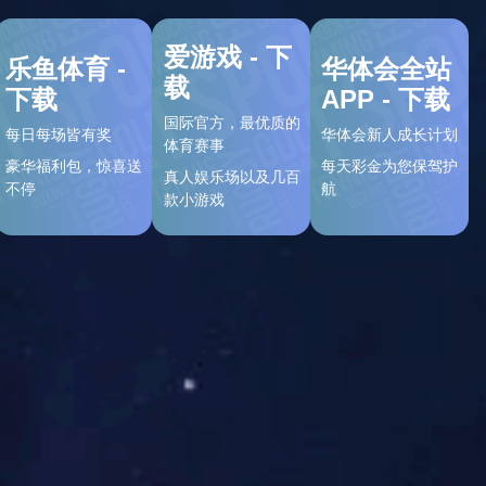
互动3377app