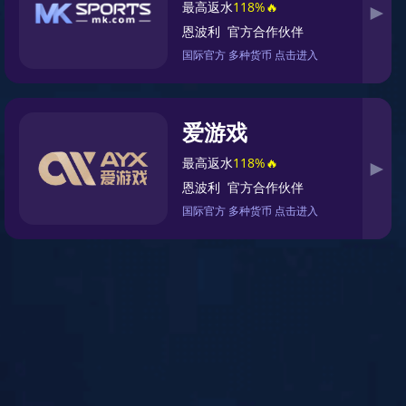
航
介绍3377体育
体育热点
体育明星
企业服务