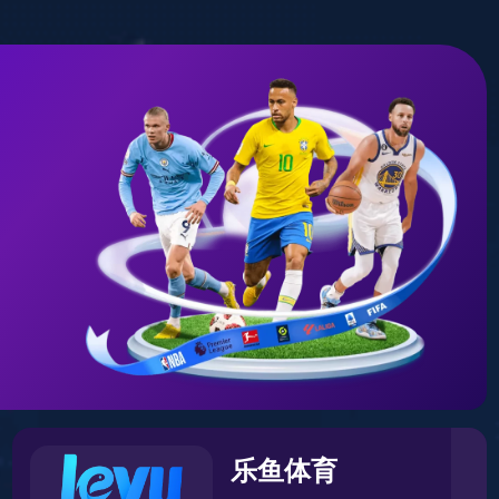
首
介绍3377体
体
页
育
点
体育明星
Home
走出舒适区：在体育游戏中探索新的挑战