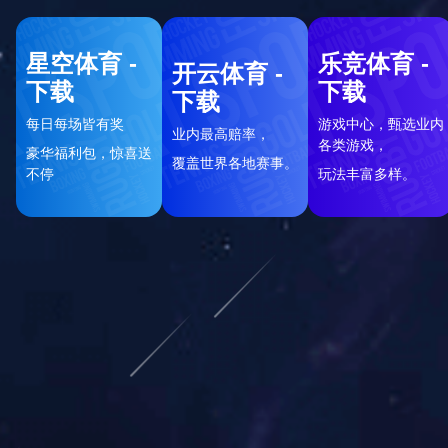
文字阐述内容
文字阐述内容
文字阐述内容
2、球星风采解析