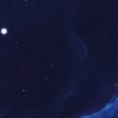
会的重要组成部分。从球迷文化到商业价值，再到社会公
力。本节将深入探讨NBA在全球范围内的文化影响和社会