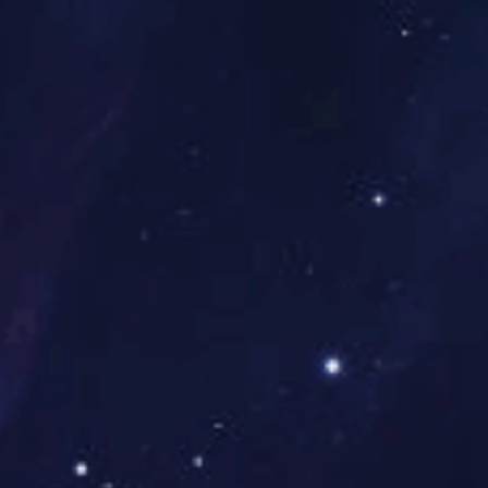
论是詹姆斯的全能表现，还是库里的三分狂潮，每位球星
析几位顶级球星的技战术特点以及他们在球场内外的影响
种新闻也是球迷们关注的焦点。从交易传闻到球员伤病情
响着球队的赛季命运。本节将通过多个具体案例，分析这