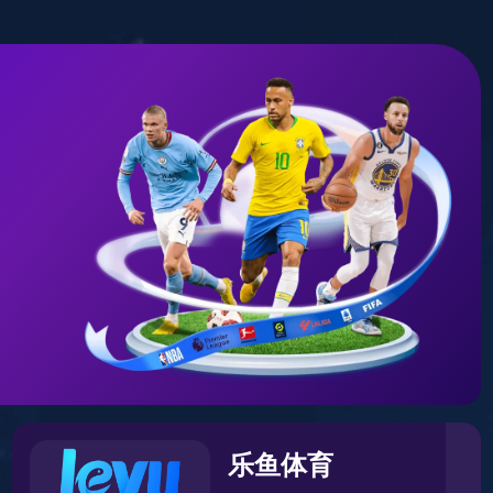
首
介绍3377体
体
页
育
点
体育热点
NBA直播全方位解析：赛场内外，一网打尽最新动态与背