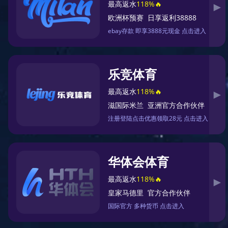
NBA直播全方位解析：赛场内
Posted On:
2026-03-07 03:58:14
```html
NBA直播全方位解析：赛场内外，一网打尽最
的方方面面，不仅揭示最新的比赛动态，还深挖
1、赛事精彩回顾
NBA赛场上发生的每一幕都是精彩纷呈的视觉
满了激情与不可预测性。本节将通过多个具体