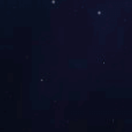
Save my name, email, and website in this 
3377体育-权威体育赛事平台-中国官方网站 - 🧧
😄😄✅3377体育,权威赛事,中国官网✅3377体育-