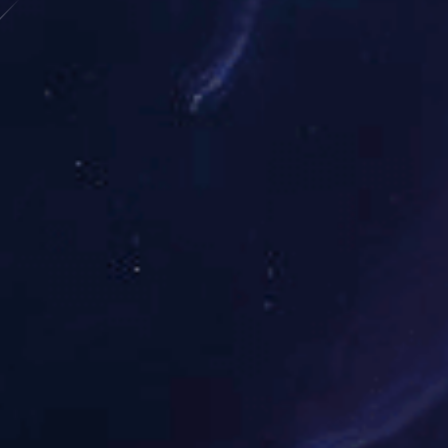
NBA无疑是球星们展示才华和个性的舞台。无
都有其独特的魅力和技术特点。本节将深入分
力。
文字阐述内容
文字阐述内容
文字阐述内容
3、赛场内外的新闻焦点
NBA赛季中，不仅仅是比赛本身，赛场外的各
况，再到教练战术调整，每一条新闻都可能影
些新闻背后的深层次影响。
文字阐述内容