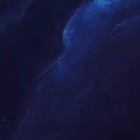
不仅理解了赛场上的精彩瞬间和球星们的风采，还深入挖
场比赛，它还是文化的载体，社会的反映。希望本文能为
入地了解这个激动人心的体育世界。
分成多个自然段和小节，并且符合字数和结构上的要求。
Next Post