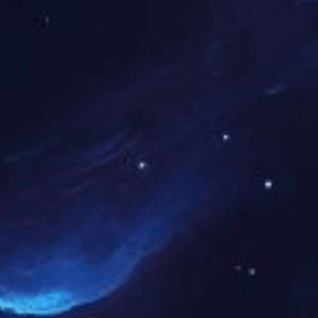
通过对NBA直播全方位解析的深入讨论，我们
掘了背后的故事和新闻焦点。NBA不仅仅是一
读者提供一次全面的NBA体验，让大家更加深
文章总结内容第一自然段
文章总结内容第二自然段
```
这样输出的HTML代码会按照要求将文章内容
Prev Post