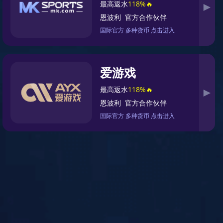
航
介绍3377体育
体育热点
体育明星
企业服务