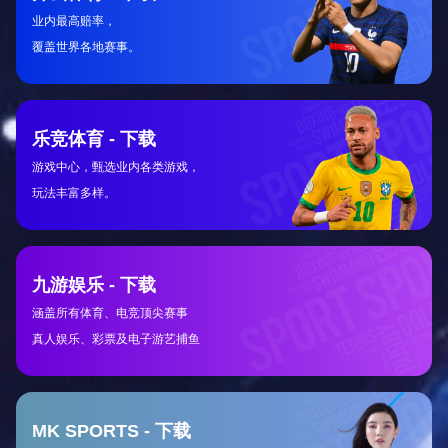
文字阐述内容
文字阐述内容
这些慈善活动不仅改善了社会的福利环境，也激发了更多人
参与到公益事业中来。
3377官网
4、媒体报道的广泛传播
媒体对NBA球星善举的广泛报道，进一步扩大了这些感人时
刻的影响力。通过媒体的传播，这些故事不仅在本地区得到
关注，还迅速在全球范围内引发共鸣，比如...
文字阐述内容
文字阐述内容